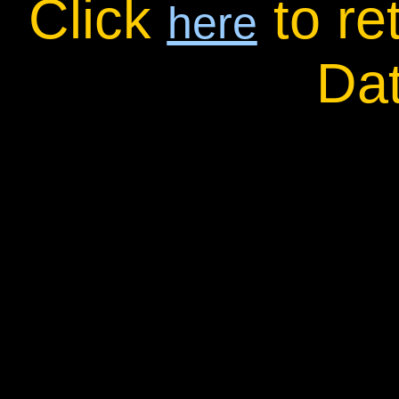
Click
to re
here
Da