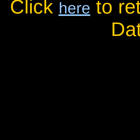
Click
to re
here
Da