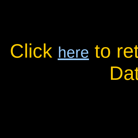
Click
to re
here
Da