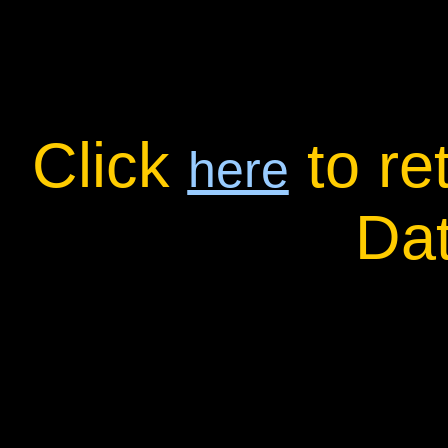
Click
to re
here
Da