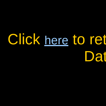
Click
to re
here
Da