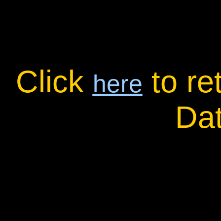
Click
to re
here
Da