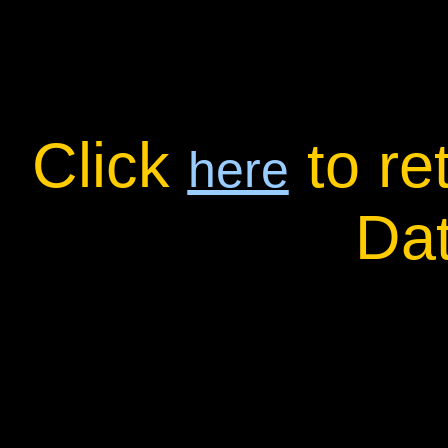
Click
to re
here
Da